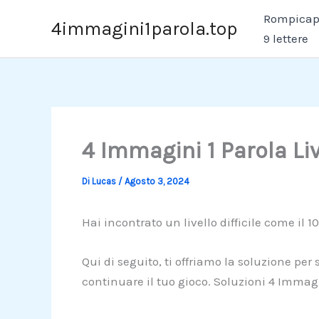
Vai
Rompicapo
4immagini1parola.top
al
9 lettere
contenuto
4 Immagini 1 Parola Li
Di
Lucas
/
Agosto 3, 2024
Hai incontrato un livello difficile come il 1
Qui di seguito, ti offriamo la soluzione per
continuare il tuo gioco. Soluzioni 4 Immagi