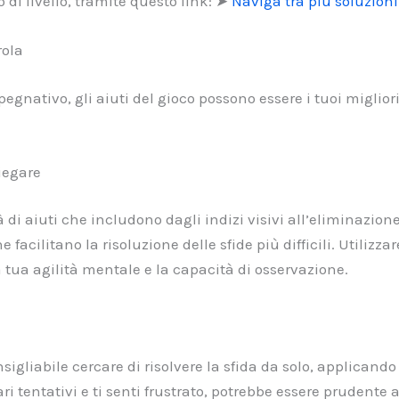
 di livello, tramite questo link: ➤
Naviga tra più soluzioni d
rola
egnativo, gli aiuti del gioco possono essere i tuoi miglior
iegare
 di aiuti che includono dagli indizi visivi all’eliminazione 
e facilitano la risoluzione delle sfide più difficili. Utilizz
 tua agilità mentale e la capacità di osservazione.
onsigliabile cercare di risolvere la sfida da solo, applicand
i tentativi e ti senti frustrato, potrebbe essere prudente 