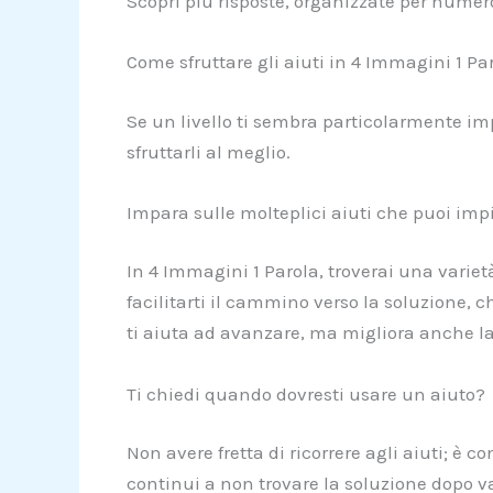
Scopri più risposte, organizzate per numero
Come sfruttare gli aiuti in 4 Immagini 1 Pa
Se un livello ti sembra particolarmente imp
sfruttarli al meglio.
Impara sulle molteplici aiuti che puoi imp
In 4 Immagini 1 Parola, troverai una varietà
facilitarti il cammino verso la soluzione, ch
ti aiuta ad avanzare, ma migliora anche la
Ti chiedi quando dovresti usare un aiuto?
Non avere fretta di ricorrere agli aiuti; è c
continui a non trovare la soluzione dopo var