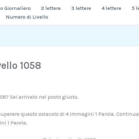
 Giornaliero
2 lettere
3 lettere
4 lettere
5 l
Numero di Livello
vello 1058
058? Sei arrivato nel posto giusto.
 superare questo ostacolo di 4 Immagini 1 Parola. Continua 
ni 1 Parola.