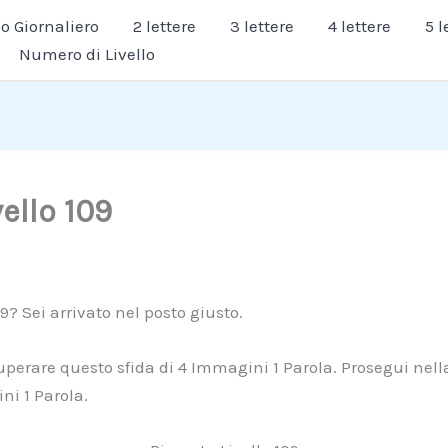
 Giornaliero
2 lettere
3 lettere
4 lettere
5 l
Numero di Livello
vello 109
09? Sei arrivato nel posto giusto.
superare questo sfida di 4 Immagini 1 Parola. Prosegui nella
ni 1 Parola.