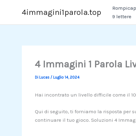
Vai
Rompicapo
4immagini1parola.top
al
9 lettere
contenuto
4 Immagini 1 Parola Li
Di
Lucas
/
Luglio 14, 2024
Hai incontrato un livello difficile come il 1
Qui di seguito, ti forniamo la risposta per 
continuare il tuo gioco. Soluzioni 4 Immagi