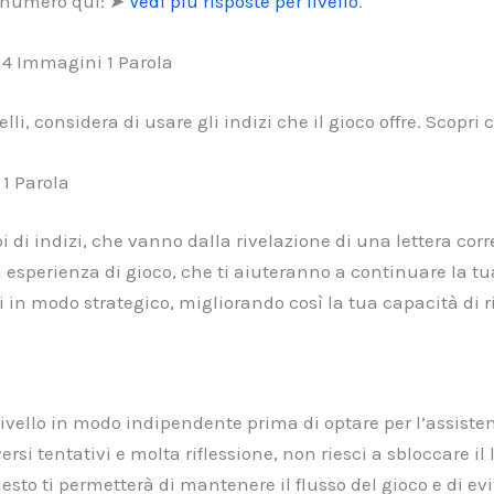
er numero qui: ➤
Vedi più risposte per livello
.
n 4 Immagini 1 Parola
elli, considera di usare gli indizi che il gioco offre. Scopr
 1 Parola
i di indizi, che vanno dalla rivelazione di una lettera corr
ua esperienza di gioco, che ti aiuteranno a continuare la t
i in modo strategico, migliorando così la tua capacità di r
il livello in modo indipendente prima di optare per l’assist
ersi tentativi e molta riflessione, non riesci a sbloccare il
esto ti permetterà di mantenere il flusso del gioco e di ev