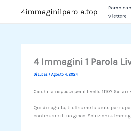
Vai
Rompicapo
4immagini1parola.top
al
9 lettere
contenuto
4 Immagini 1 Parola Liv
Di
Lucas
/
Agosto 4, 2024
Cerchi la risposta per il livello 1110? Sei arr
Qui di seguito, ti offriamo la aiuto per sup
continuare il tuo gioco. Soluzioni 4 Immagi