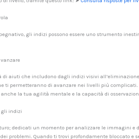
 di livello, tramite questo link: ➤
Consulta risposte per liv
rola
pegnativo, gli indizi possono essere uno strumento inest
 avanzare
 di aiuti che includono dagli indizi visivi all’eliminazione 
he ti permetteranno di avanzare nei livelli più complicati.
 anche la tua agilità mentale e la capacità di osservazion
gli indizi
maturo; dedicati un momento per analizzare le immagini e d
 dei problemi. Quando ti trovi profondamente bloccato e se