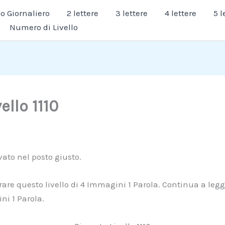
 Giornaliero
2 lettere
3 lettere
4 lettere
5 l
Numero di Livello
ello 1110
ivato nel posto giusto.
erare questo livello di 4 Immagini 1 Parola. Continua a legg
ni 1 Parola.