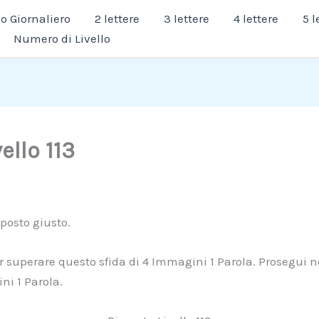
 Giornaliero
2 lettere
3 lettere
4 lettere
5 l
Numero di Livello
ello 113
 posto giusto.
er superare questo sfida di 4 Immagini 1 Parola. Prosegui ne
ni 1 Parola.