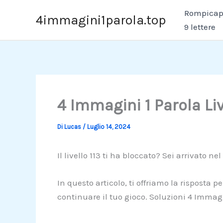
Vai
Rompicapo
4immagini1parola.top
al
9 lettere
contenuto
4 Immagini 1 Parola Liv
Di
Lucas
/
Luglio 14, 2024
Il livello 113 ti ha bloccato? Sei arrivato nel
In questo articolo, ti offriamo la risposta p
continuare il tuo gioco. Soluzioni 4 Immagi