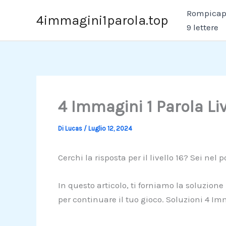
Vai
Rompicapo
4immagini1parola.top
al
9 lettere
contenuto
4 Immagini 1 Parola Liv
Di
Lucas
/
Luglio 12, 2024
Cerchi la risposta per il livello 16? Sei nel p
In questo articolo, ti forniamo la soluzione
per continuare il tuo gioco. Soluzioni 4 Im