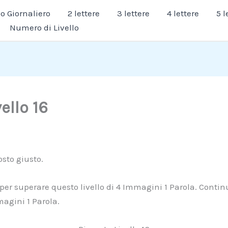
 Giornaliero
2 lettere
3 lettere
4 lettere
5 l
Numero di Livello
ello 16
osto giusto.
 per superare questo livello di 4 Immagini 1 Parola. Continu
magini 1 Parola.