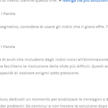
 di livello, tramite questo link: ➤
Naviga tra più soluzioni d
 1 Parola
gnativo, considera di usare gli indizi che il gioco offre. 
 1 Parola
 di aiuti che includono dagli indizi visivi all’eliminazione 
 facilitano la risoluzione delle sfide più difficili. Questi a
pacità di risolvere enigmi sotto pressione.
maturo; dedicati un momento per analizzare le immagini e d
ei problemi. Se continui a non trovare la soluzione dopo va