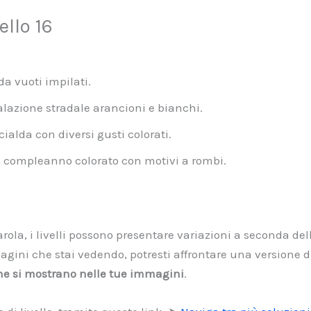
llo 16
da vuoti impilati.
alazione stradale arancioni e bianchi.
ialda con diversi gusti colorati.
i compleanno colorato con motivi a rombi.
ola, i livelli possono presentare variazioni a seconda dell
gini che stai vedendo, potresti affrontare una versione div
che si mostrano nelle tue immagini
.