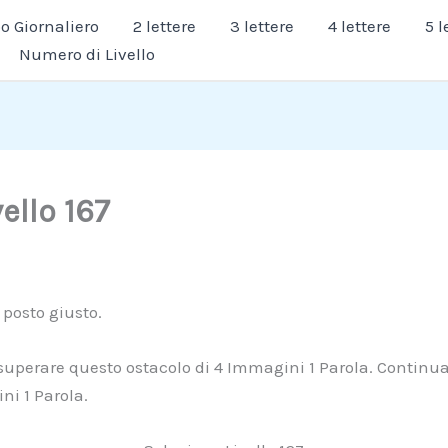
 Giornaliero
2 lettere
3 lettere
4 lettere
5 l
Numero di Livello
vello 167
l posto giusto.
superare questo ostacolo di 4 Immagini 1 Parola. Continua 
ni 1 Parola.