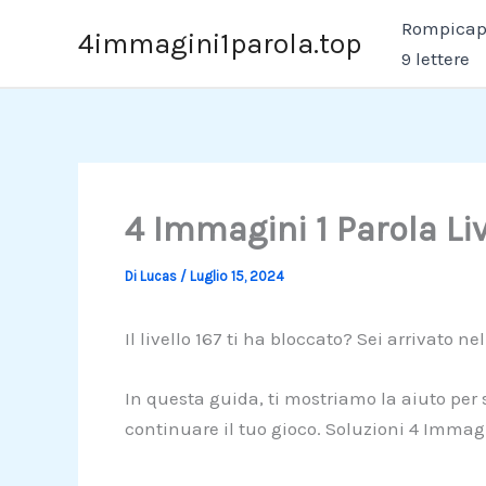
Vai
Rompicapo
4immagini1parola.top
al
9 lettere
contenuto
4 Immagini 1 Parola Li
Di
Lucas
/
Luglio 15, 2024
Il livello 167 ti ha bloccato? Sei arrivato ne
In questa guida, ti mostriamo la aiuto per 
continuare il tuo gioco. Soluzioni 4 Immagi