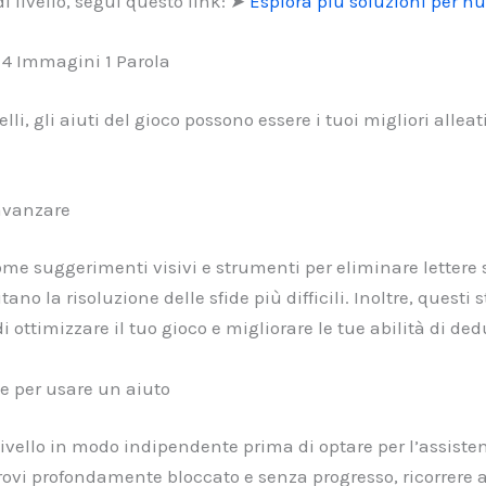
i livello, segui questo link: ➤
Esplora più soluzioni per nu
n 4 Immagini 1 Parola
elli, gli aiuti del gioco possono essere i tuoi migliori all
 avanzare
 come suggerimenti visivi e strumenti per eliminare lettere
tano la risoluzione delle sfide più difficili. Inoltre, quest
 ottimizzare il tuo gioco e migliorare le tue abilità di ded
 per usare un aiuto
il livello in modo indipendente prima di optare per l’assist
trovi profondamente bloccato e senza progresso, ricorrere 