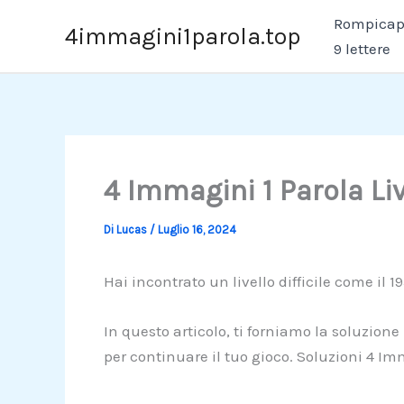
Vai
Rompicapo
4immagini1parola.top
al
9 lettere
contenuto
4 Immagini 1 Parola Li
Di
Lucas
/
Luglio 16, 2024
Hai incontrato un livello difficile come il 1
In questo articolo, ti forniamo la soluzione
per continuare il tuo gioco. Soluzioni 4 Im