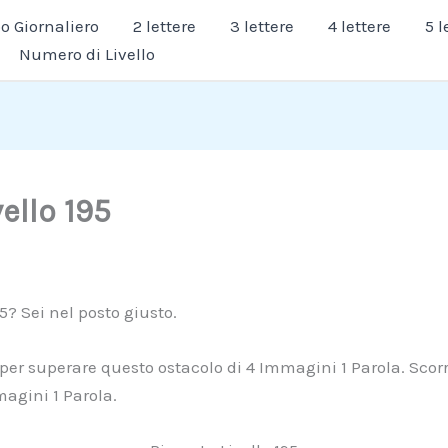
 Giornaliero
2 lettere
3 lettere
4 lettere
5 l
Numero di Livello
vello 195
95? Sei nel posto giusto.
 per superare questo ostacolo di 4 Immagini 1 Parola. Scorri
magini 1 Parola.