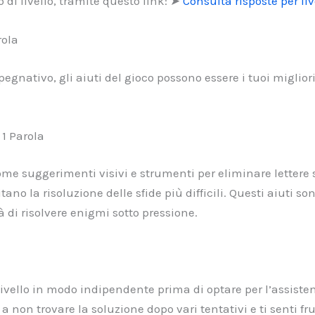
 di livello, tramite questo link: ➤
Consulta risposte per liv
rola
gnativo, gli aiuti del gioco possono essere i tuoi migliori
 1 Parola
 come suggerimenti visivi e strumenti per eliminare lettere
tano la risoluzione delle sfide più difficili. Questi aiuti s
à di risolvere enigmi sotto pressione.
il livello in modo indipendente prima di optare per l’assist
a non trovare la soluzione dopo vari tentativi e ti senti f