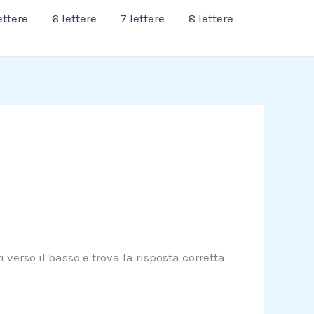
ettere
6 lettere
7 lettere
8 lettere
 verso il basso e trova la risposta corretta