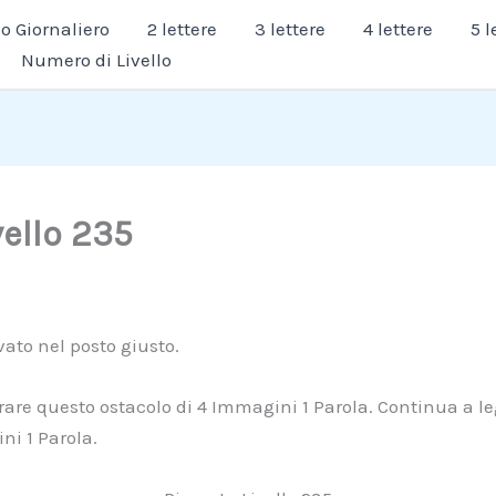
 Giornaliero
2 lettere
3 lettere
4 lettere
5 l
Numero di Livello
vello 235
ivato nel posto giusto.
erare questo ostacolo di 4 Immagini 1 Parola. Continua a le
ni 1 Parola.