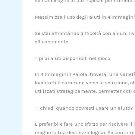
Se hai bisogno di più risposte per numero d
Massimizza l’uso degli aiuti in 4 Immagini
Se stai affrontando difficoltà con alcuni liv
efficacemente.
Tipi di aiuti disponibili nel gioco
In 4 Immagini 1 Parola, troverai una varietà
facilitarti il cammino verso la soluzione, ch
utilizzati strategicamente, permettendoti di
Ti chiedi quando dovresti usare un aiuto?
È preferibile fare uno sforzo per risolvere 
meglio la tua destrezza logica. Se continui 