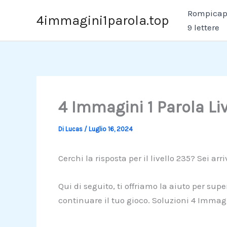
Vai
Rompicapo
4immagini1parola.top
al
9 lettere
contenuto
4 Immagini 1 Parola Li
Di
Lucas
/
Luglio 16, 2024
Cerchi la risposta per il livello 235? Sei arr
Qui di seguito, ti offriamo la aiuto per sup
continuare il tuo gioco. Soluzioni 4 Immagi