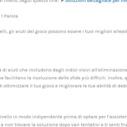
i livello, segui questo link: ➤
Soluzioni dettagliate per liv
 1 Parola
elli, gli aiuti del gioco possono essere i tuoi migliori allea
 di aiuti che includono dagli indizi visivi all’eliminazione 
e facilitano la risoluzione delle sfide più difficili. Inoltre
 ottimizzare il tuo gioco e migliorare le tue abilità di ded
il livello in modo indipendente prima di optare per l’assist
a non trovare la soluzione dopo vari tentativi e ti senti f