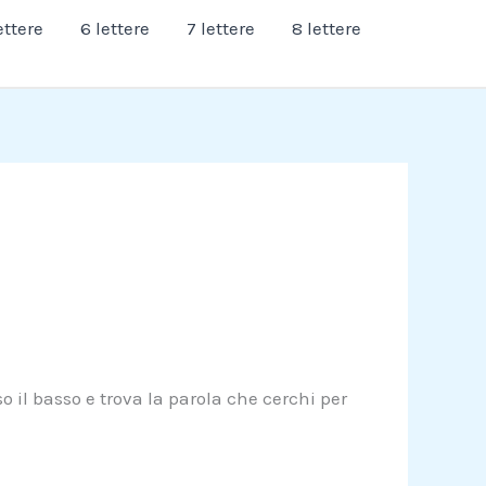
ettere
6 lettere
7 lettere
8 lettere
o il basso e trova la parola che cerchi per