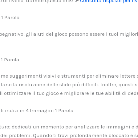
 di livello, tramite questo link: ➤
Consulta risposte per liv
 1 Parola
egnativo, gli aiuti del gioco possono essere i tuoi miglior
 1 Parola
 come suggerimenti visivi e strumenti per eliminare lettere
tano la risoluzione delle sfide più difficili. Inoltre, quest
 ottimizzare il tuo gioco e migliorare le tue abilità di ded
i indizi in 4 Immagini 1 Parola
maturo; dedicati un momento per analizzare le immagini e d
 dei problemi. Quando ti trovi profondamente bloccato e se