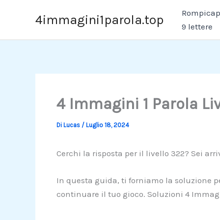
Vai
Rompicapo
4immagini1parola.top
al
9 lettere
contenuto
4 Immagini 1 Parola Li
Di
Lucas
/
Luglio 18, 2024
Cerchi la risposta per il livello 322? Sei arr
In questa guida, ti forniamo la soluzione pe
continuare il tuo gioco. Soluzioni 4 Immagi