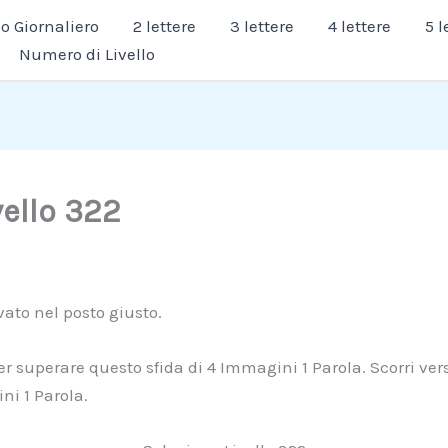
 Giornaliero
2 lettere
3 lettere
4 lettere
5 l
Numero di Livello
vello 322
ivato nel posto giusto.
r superare questo sfida di 4 Immagini 1 Parola. Scorri vers
ni 1 Parola.