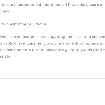
uesto ti permetterà di mantenere il flusso del gioco e di 
icace.
uti in 4 Immagini 1 Parola
elli senza ricorrere a essi, aggiungendo così una sfida ext
non solo di avanzare nel gioco, ma anche di sviluppare u
qualsiasi momento ti senti bloccato e gli aiuti guadagnati 
diato.