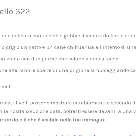
ello 322
ione delicata con uccelli e gabbie decorate da fiori e cuori
o grigio un gatto e un cane chihuahua all’interno di una
a vuota con due piume che volano vicino al cielo.
e afferrano le sbarre di una prigione simboleggiando cat
velli
arola, i livelli possono mostrare cambiamenti a seconda de
la nostra soluzione data, potresti essere davanti a una ve
rtire da ciò che è visibile nelle tue immagini
.