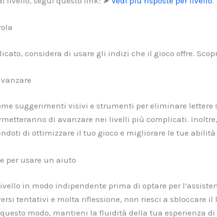
i livello, segui questo link: ➤
Vedi più risposte per livello
.
rola
icato, considera di usare gli indizi che il gioco offre. Sco
 avanzare
 come suggerimenti visivi e strumenti per eliminare lettere
rmetteranno di avanzare nei livelli più complicati. Inoltre
doti di ottimizzare il tuo gioco e migliorare le tue abilit
 per usare un aiuto
il livello in modo indipendente prima di optare per l’assist
ersi tentativi e molta riflessione, non riesci a sbloccare il
 questo modo, mantieni la fluidità della tua esperienza di 