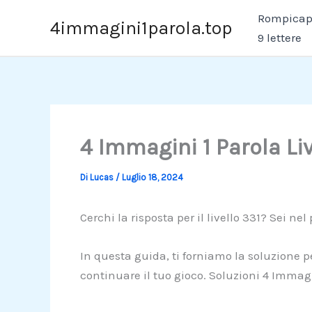
Vai
Rompicapo
4immagini1parola.top
al
9 lettere
contenuto
4 Immagini 1 Parola Li
Di
Lucas
/
Luglio 18, 2024
Cerchi la risposta per il livello 331? Sei nel
In questa guida, ti forniamo la soluzione p
continuare il tuo gioco. Soluzioni 4 Immagi