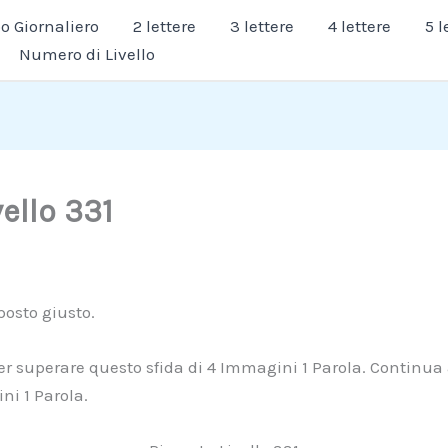
 Giornaliero
2 lettere
3 lettere
4 lettere
5 l
Numero di Livello
vello 331
 posto giusto.
er superare questo sfida di 4 Immagini 1 Parola. Continua a
ni 1 Parola.