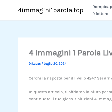
Vai
Rompicapo
4immagini1parola.top
al
9 lettere
contenuto
4 Immagini 1 Parola Li
Di
Lucas
/
Luglio 20, 2024
Cerchi la risposta per il livello 424? Sei arr
In questo articolo, ti offriamo la aiuto per
continuare il tuo gioco. Soluzioni 4 Immagi