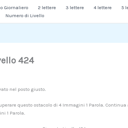
 Giornaliero
2 lettere
3 lettere
4 lettere
5 l
Numero di Livello
vello 424
ivato nel posto giusto.
 superare questo ostacolo di 4 Immagini 1 Parola. Continua 
ni 1 Parola.