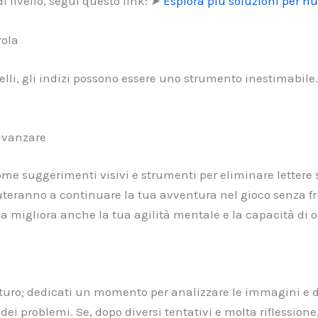
i livello, segui questo link: ➤
Esplora più soluzioni per nu
rola
velli, gli indizi possono essere uno strumento inestimabile
 avanzare
 come suggerimenti visivi e strumenti per eliminare lettere
iuteranno a continuare la tua avventura nel gioco senza fru
a migliora anche la tua agilità mentale e la capacità di 
maturo; dedicati un momento per analizzare le immagini e d
i problemi. Se, dopo diversi tentativi e molta riflessione, n