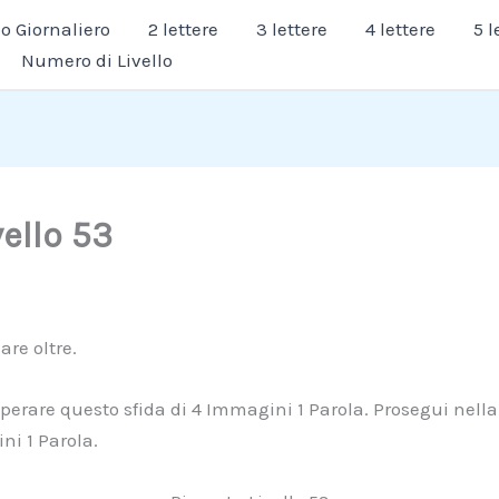
 Giornaliero
2 lettere
3 lettere
4 lettere
5 l
Numero di Livello
vello 53
are oltre.
uperare questo sfida di 4 Immagini 1 Parola. Prosegui nella 
ni 1 Parola.