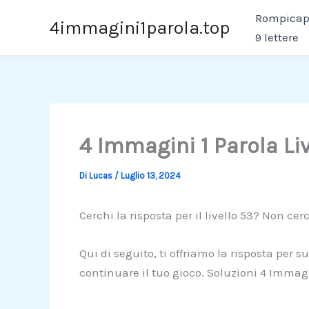
Vai
Rompicapo
4immagini1parola.top
al
9 lettere
contenuto
4 Immagini 1 Parola Li
Di
Lucas
/
Luglio 13, 2024
Cerchi la risposta per il livello 53? Non cerc
Qui di seguito, ti offriamo la risposta per s
continuare il tuo gioco. Soluzioni 4 Immagi