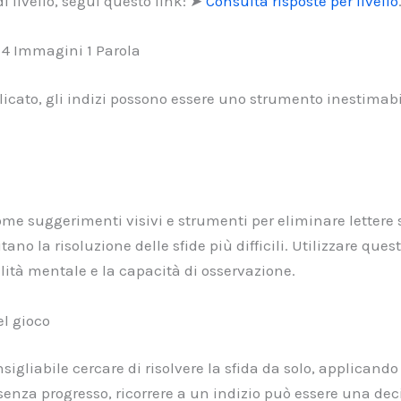
i livello, segui questo link: ➤
Consulta risposte per livello
n 4 Immagini 1 Parola
plicato, gli indizi possono essere uno strumento inestimab
 come suggerimenti visivi e strumenti per eliminare lettere
tano la risoluzione delle sfide più difficili. Utilizzare ques
ità mentale e la capacità di osservazione.
el gioco
onsigliabile cercare di risolvere la sfida da solo, applicand
enza progresso, ricorrere a un indizio può essere una dec