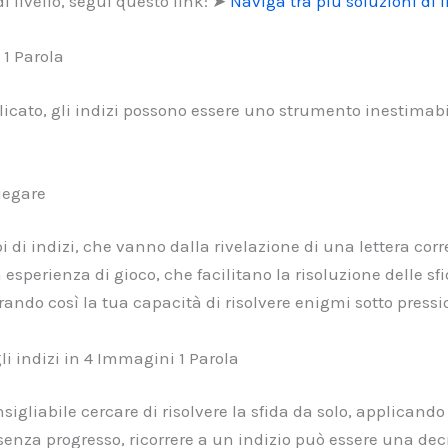
i livello, segui questo link: ➤
Naviga tra più soluzioni di li
 1 Parola
licato, gli indizi possono essere uno strumento inestimabi
iegare
i di indizi, che vanno dalla rivelazione di una lettera corr
 esperienza di gioco, che facilitano la risoluzione delle sfid
rando così la tua capacità di risolvere enigmi sotto pressi
i indizi in 4 Immagini 1 Parola
onsigliabile cercare di risolvere la sfida da solo, applicand
enza progresso, ricorrere a un indizio può essere una dec