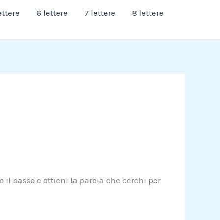
ettere
6 lettere
7 lettere
8 lettere
 il basso e ottieni la parola che cerchi per