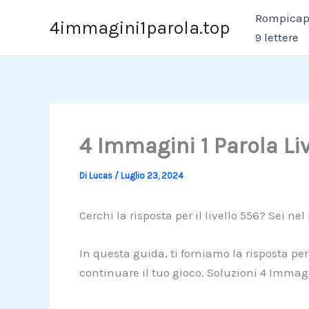
Vai
Rompicapo
4immagini1parola.top
al
9 lettere
contenuto
4 Immagini 1 Parola Li
Di
Lucas
/
Luglio 23, 2024
Cerchi la risposta per il livello 556? Sei nel
In questa guida, ti forniamo la risposta per
continuare il tuo gioco. Soluzioni 4 Immagi