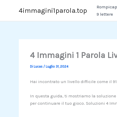
Vai
Rompicapo
4immagini1parola.top
al
9 lettere
contenuto
4 Immagini 1 Parola Li
Di
Lucas
/
Luglio 31, 2024
Hai incontrato un livello difficile come il 9
In questa guida, ti mostriamo la soluzione p
per continuare il tuo gioco. Soluzioni 4 Im