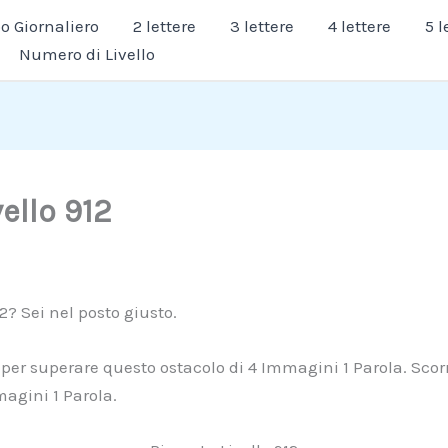
 Giornaliero
2 lettere
3 lettere
4 lettere
5 l
Numero di Livello
vello 912
12? Sei nel posto giusto.
er superare questo ostacolo di 4 Immagini 1 Parola. Scorri 
magini 1 Parola.