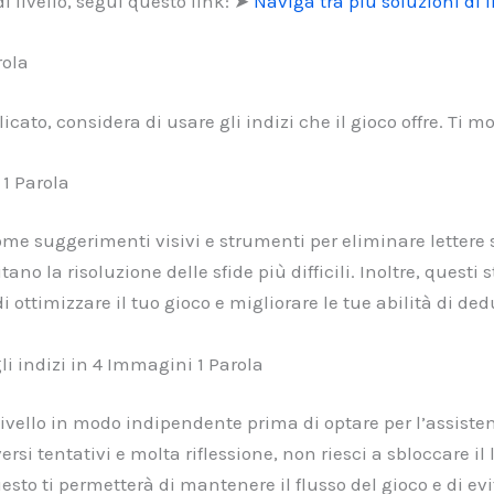
i livello, segui questo link: ➤
Naviga tra più soluzioni di li
rola
icato, considera di usare gli indizi che il gioco offre. Ti 
 1 Parola
 come suggerimenti visivi e strumenti per eliminare lettere
tano la risoluzione delle sfide più difficili. Inoltre, quest
 ottimizzare il tuo gioco e migliorare le tue abilità di ded
i indizi in 4 Immagini 1 Parola
il livello in modo indipendente prima di optare per l’assist
ersi tentativi e molta riflessione, non riesci a sbloccare il
esto ti permetterà di mantenere il flusso del gioco e di ev