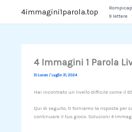
Vai
Rompicapo
4immagini1parola.top
al
9 lettere
contenuto
4 Immagini 1 Parola Li
Di
Lucas
/
Luglio 31, 2024
Hai incontrato un livello difficile come il 9
Qui di seguito, ti forniamo la risposta per
continuare il tuo gioco. Soluzioni 4 Immagi