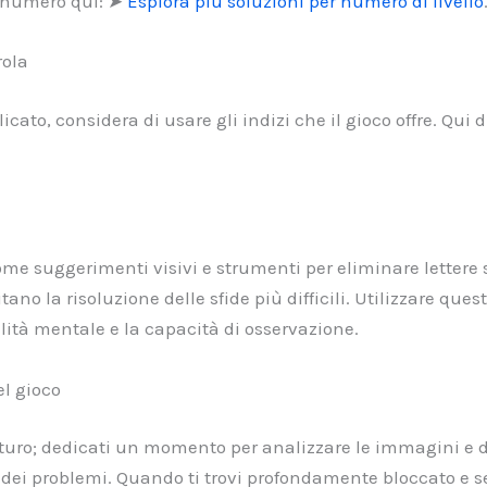
er numero qui: ➤
Esplora più soluzioni per numero di livello
rola
icato, considera di usare gli indizi che il gioco offre. Qui 
 come suggerimenti visivi e strumenti per eliminare lettere
tano la risoluzione delle sfide più difficili. Utilizzare ques
ità mentale e la capacità di osservazione.
el gioco
maturo; dedicati un momento per analizzare le immagini e d
 dei problemi. Quando ti trovi profondamente bloccato e se