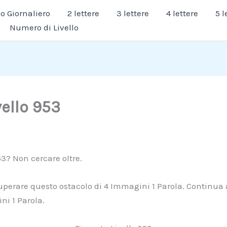
 Giornaliero
2 lettere
3 lettere
4 lettere
5 l
Numero di Livello
vello 953
53? Non cercare oltre.
 superare questo ostacolo di 4 Immagini 1 Parola. Continua 
ni 1 Parola.