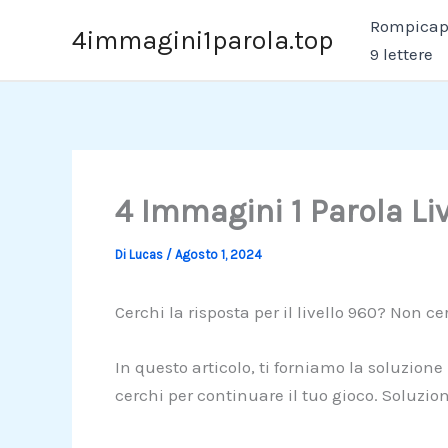
Vai
Rompicapo
4immagini1parola.top
al
9 lettere
contenuto
4 Immagini 1 Parola Li
Di
Lucas
/
Agosto 1, 2024
Cerchi la risposta per il livello 960? Non cer
In questo articolo, ti forniamo la soluzione
cerchi per continuare il tuo gioco. Soluzio