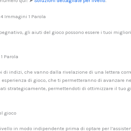
er numero qui: ➤
Soluzioni dettagliate per livello
.
n 4 Immagini 1 Parola
egnativo, gli aiuti del gioco possono essere i tuoi miglior
 1 Parola
i di indizi, che vanno dalla rivelazione di una lettera corr
a esperienza di gioco, che ti permetteranno di avanzare nei 
ati strategicamente, permettendoti di ottimizzare il tuo gi
el gioco
il livello in modo indipendente prima di optare per l’assist